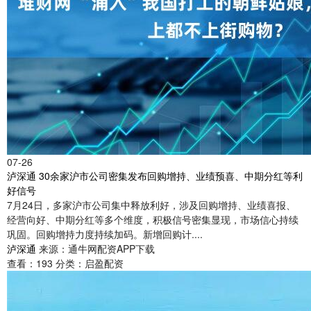
07-26
泸深通 30余家沪市公司密集发布回购增持、业绩预喜、中期分红等利
好信号
7月24日，多家沪市公司集中释放利好，涉及回购增持、业绩喜报、
经营向好、中期分红等多个维度，积极信号密集显现，市场信心持续
巩固。回购增持力度持续加码。新增回购计....
泸深通
来源：通牛网配资APP下载
查看：
193
分类：
启盈配资