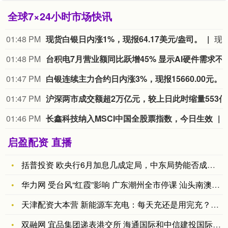
全球7×24小时市场快讯
01:46 PM
星辉环材成立科技新公司 含AI及机器人业务
企查查APP显示，近日，星辉九识（济宁）科技有限公司成立，经营范围包含智能机器人的研发；人工智能行业应用系统集成服务；人工智能应用
01:45 PM
寒武纪成交额超200亿元
8月10日下午，寒武纪成交额超200亿元，现跌5.83%。
01:44 PM
中科慧思发布三款灵巧手新品
北京中科慧灵机器人技术有限公司、蓝思科技股份有限公司与湖南华夏投资集团有限公司共同成立中科慧思具身智能（湖南）有限公司（以下简称“中科慧思”）。中科慧思发布三款不同技术路线和功能的灵巧手新产品L1、D1、M1，预发布F系列绳驱仿生灵巧手，并达成相关合作。
01:44 PM
云南：构建“有一
01:42 PM
中证协
启盈配资 直播
括普投资 欧央行6月加息几成定局，中东局势能否成为欧元反弹的
华力网 受台风“红霞”影响 广东潮州全市停课 汕头南澳大桥2
天津配资大本营 新能源车充电：每天充还是用完充？搞错真会毁电
双融网 宜品集团递表港交所 海通国际和中信建投国际为保荐人