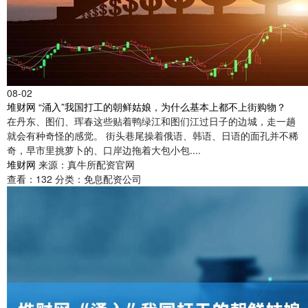
08-02
堆财网 “涌入”我国打工的朝鲜姑娘，为什么基本上都不上街购物？
在丹东、图们、珲春这些贴着鸭绿江和图们江过日子的边城，走一趟
就会有种奇怪的感觉。 街头巷尾操着俄语、韩语、日语的面孔并不稀
奇，早市里挑萝卜的、口岸边拖着大包小包....
堆财网
来源：真牛所配资官网
查看：
132
分类：
免息配资公司