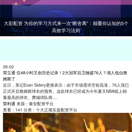
大彩配资 为你的学习方式来一次“断舍离”：颠覆你认知的5个
高效学习法则
08-02
荣立通 仅48小时又创历史记录！2大冠军后卫驰援76人？湖人低估詹
姆斯了
近日，美记Evan Sidery更推表示：由于市场需求空前高涨，76人现已
正式开启詹姆斯球衣的预售。这款球衣已经成为今年夏天NBA线上销
量最高的球衣。费城球队商....
荣利通
来源：秦安配资平台
查看：
141
分类：
十大正规实盘配资平台