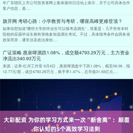
年广东辖区上市公司投资者网上集体接待日活动上表示，关于公司具体合作
客户信息，基....
旗开网 考研心路：小学教资与考研，哪座高峰更难登顶？
如果你想知道“哪些大学的毕业生可以报考选调生”，答案是：几乎所有本科
院校的应届毕业生都有资格参加选调生考试。不过，具体报考条件会因各省
政策而异，通常涉及政治身份....
广证策略 惠泉啤酒跌1.08%，成交额4793.29万元，主力资金
净流出340.93万元
来源：证券-红岸工作室 6月4日，惠泉啤酒盘中下跌1.08%，截至09:36，报
12.77元/股，成交4793.29万元，换手率1.47%，总市值31.93亿元....