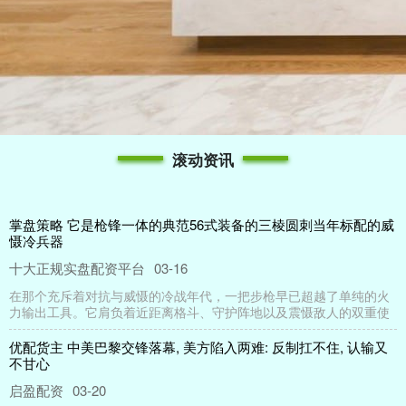
滚动资讯
掌盘策略 它是枪锋一体的典范56式装备的三棱圆刺当年标配的威
慑冷兵器
十大正规实盘配资平台
03-16
在那个充斥着对抗与威慑的冷战年代，一把步枪早已超越了单纯的火
力输出工具。它肩负着近距离格斗、守护阵地以及震慑敌人的双重使
优配货主 中美巴黎交锋落幕, 美方陷入两难: 反制扛不住, 认输又
不甘心
启盈配资
03-20