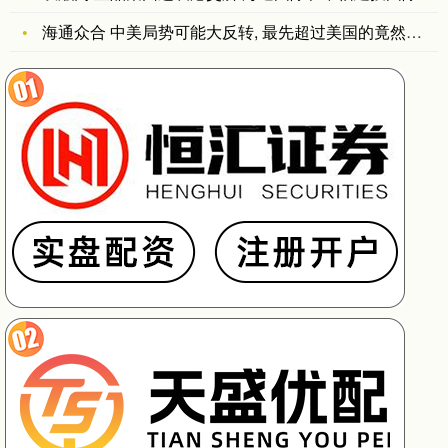
海通众合 中美局势可能大反转, 最先超过美国的竟然不是经济,