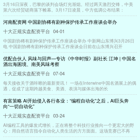
3月16日深夜，巴黎的谈判会场灯光渐熄。经过两天激烈交锋，中美
第六次经贸磋商落下帷幕。3月17日凌晨，中方低调公布结果：
河南配资网 中国剧协稀有剧种保护传承工作座谈会举办
十大正规实盘配资平台
04-01
中国剧协稀有剧种保护传承工作座谈会举办 中新网山东博兴3月26日
电 中国剧协稀有剧种保护传承工作座谈会日前在山东博兴召开
优配合伙人 风味与回声—专访《中华时报》副社长 江坤 | 中国名
酒出海困境、南美风味考察
十大正规实盘配资平台
07-04
每天接收关于酒咔嚓的最新资讯！ 一场在Interwine中国名酒展上的偶
遇，促成了这期跨越美食、美酒、表演与媒体出海的长
有富策略 AI开始侵入各行各业：“编程自动化”之后，AI巨头奔
向“一切自动化”
十大正规实盘配资平台
03-24
AI编程工具的爆发式增长，正在将整个科技行业推向一个更宏大的野
心：用自然语言指令自动化人类生活的方方面面。这场竞赛已不再