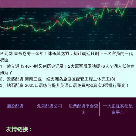
科元网 皇帝忍辱十余年！诛杀其党羽，却让朝廷只剩下三名官员的一代
权臣
1、
​荣立通 仅48小时又创历史记录！2大冠军后卫驰援76人？湖人低估詹
姆斯了
2、
​景盛配资 海南三亚：蜈支洲岛旅游区配套工程主体完工(3)
3、
​钻石配资 2025口语练习提升英语口语免费App真实3强排行曝光！
启盈配资
免息配资公司
股票配资平台查
十大正规实盘配
询
资平台
友情链接：