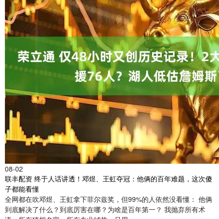
08-02
联丰配资 终于人话讲透！邓煜、王虹夺冠：他俩的百年难题，这次傻
子都能看懂
全网都在吹邓煜、王虹拿下菲尔兹奖，但99%的人依然没看懂： 他俩
到底解决了什么？到底厉害在哪？为啥是百年第一？ 我抛弃所有术