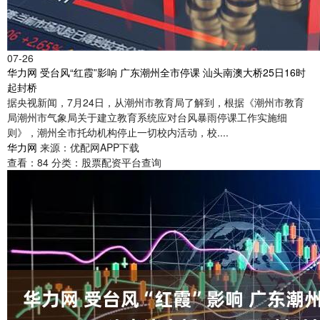
07-26
华力网 受台风“红霞”影响 广东潮州全市停课 汕头南澳大桥25日16时
起封桥
据央视新闻，7月24日，从潮州市教育局了解到，根据《潮州市教育
局潮州市气象局关于建立教育系统应对台风暴雨停课工作实施细
则》，潮州全市托幼机构停止一切校内活动，校....
华力网
来源：优配网APP下载
查看：
84
分类：
股票配资平台查询