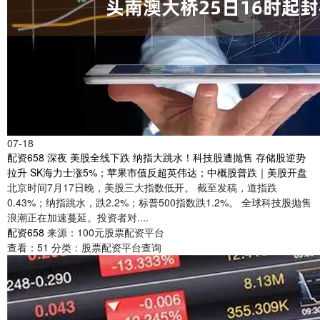
07-18
配资658 深夜 美股全线下跌 纳指大跳水！科技股遭抛售 存储股逆势
拉升 SK海力士涨5%；苹果市值反超英伟达；中概股普跌｜美股开盘
北京时间7月17日晚，美股三大指数低开。 截至发稿，道指跌
0.43%；纳指跳水，跌2.2%；标普500指数跌1.2%。 全球科技股抛售
浪潮正在加速蔓延。投资者对....
配资658
来源：100元股票配资平台
查看：
51
分类：
股票配资平台查询