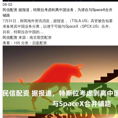
08-02
民信配资 据报道，特斯拉考虑剥离中国业务，为潜在与SpaceX合并
铺路
7月31日，财闻海外资讯消息，据报道，（TSLA.US）高管被告知要
准备将其中国业务分离，以便于可能与SpaceX（SPCX.US）合并。
目前，特斯拉在中国的....
民信配资
来源：南京期货配资
查看：
105
分类：
启盈配资